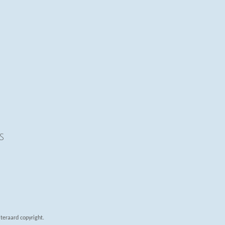
s
iteraard copyright.