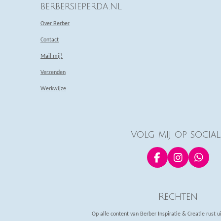
berbersieperda.nl
Over Berber
Contact
Mail mij!
Verzenden
Werkwijze
Volg mij op social
F
I
W
a
n
h
c
s
a
e
t
t
Rechten
b
a
s
o
g
A
Op alle content van Berber Inspiratie & Creatie rust u
o
r
p